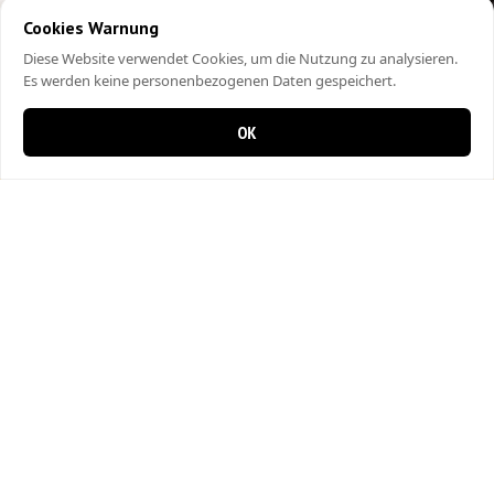
Cookies Warnung
Diese Website verwendet Cookies, um die Nutzung zu analysieren.
Es werden keine personenbezogenen Daten gespeichert.
OK
0 items in cart
0
City Kebap Pizzakurier