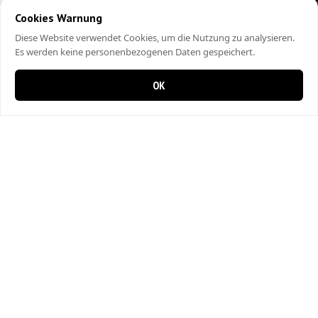
Cookies Warnung
Diese Website verwendet Cookies, um die Nutzung zu analysieren.
Es werden keine personenbezogenen Daten gespeichert.
OK
0 items in cart
0
City Kebap Pizzakurier