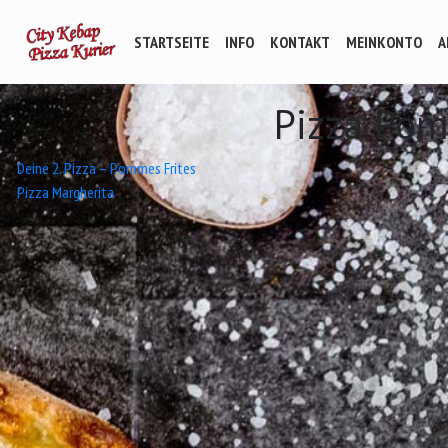
STARTSEITE
INFO
KONTAKT
MEINKONTO
A
Pizza Pom
Beitrags-
Deine 2. Pizza – Pommes Frites
Pizza Margherita
Navigation