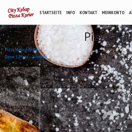
STARTSEITE
INFO
KONTAKT
MEINKONTO
A
Pizza Pol
Beitrags-
Pizza Mexico (scharf)
Deine 2. Pizza – Schinken
Navigation