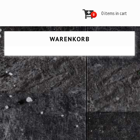
0 items in cart
0
WARENKORB