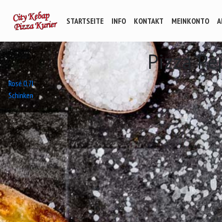
STARTSEITE
INFO
KONTAKT
MEINKONTO
A
Pizza Pe
Beitrags-
Rosé 0,7l
Schinken
Navigation