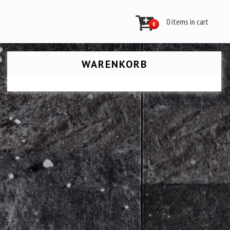
0 items in cart
0
WARENKORB