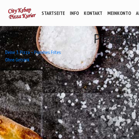
STARTSEITE
INFO
KONTAKT
MEINKONTO
A
Pizza P
Beitrags-
Deine 3. Pizza – Pommes Frites
Ohne Getränk
Navigation