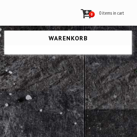
0 items in cart
0
WARENKORB