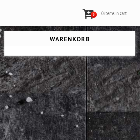
0 items in cart
0
WARENKORB