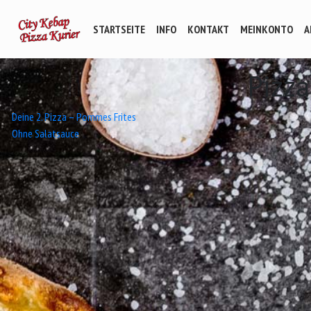
STARTSEITE
INFO
KONTAKT
MEINKONTO
A
Pizz
Beitrags-
Deine 2. Pizza – Pommes Frites
Ohne Salatsauce
Navigation