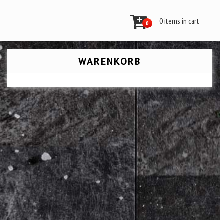
0 items in cart
0
WARENKORB