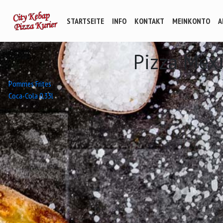
STARTSEITE
INFO
KONTAKT
MEINKONTO
A
Pizza Mexi
Beitrags-
Pommes Frites
Coca-Cola 0,33l
Navigation