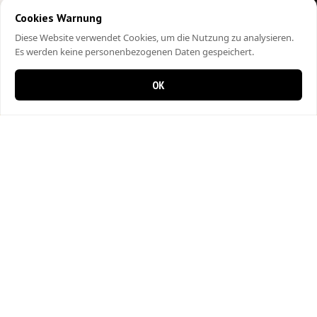
Cookies Warnung
Diese Website verwendet Cookies, um die Nutzung zu analysieren.
Es werden keine personenbezogenen Daten gespeichert.
OK
0 items in cart
0
City Kebap Pizzakurier