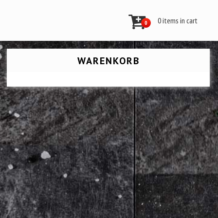
0 items in cart
0
WARENKORB