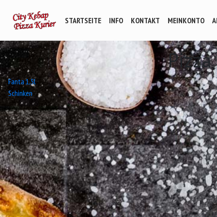
STARTSEITE
INFO
KONTAKT
MEINKONTO
A
Pizza
Beitrags-
Fanta 1,5l
Schinken
Navigation