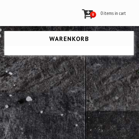
0 items in cart
0
WARENKORB