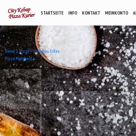
STARTSEITE
INFO
KONTAKT
MEINKONTO
A
Pizza
Beitrags-
Deine 2. Pizza – Pommes Frites
Pizza Margherita
Navigation