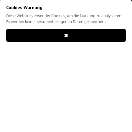
Cookies Warnung
Diese Website verwendet Cookies, um die Nutzung zu analysieren.
Es werden keine personenbezogenen Daten gespeichert.
OK
0 items in cart
0
City Kebap Pizzakurier