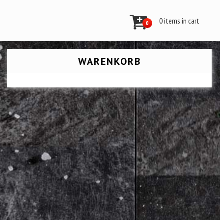
0 items in cart
0
WARENKORB