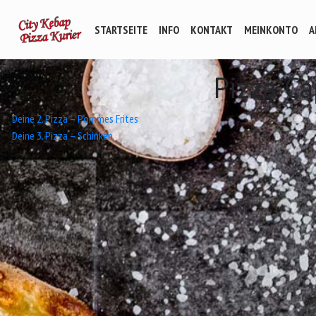
STARTSEITE
INFO
KONTAKT
MEINKONTO
A
Pizza Ca
Beitrags-
Deine 2. Pizza – Pommes Frites
Deine 3. Pizza – Schinken
Navigation