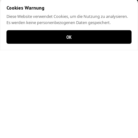
Cookies Warnung
Diese Website verwendet Cookies, um die Nutzung zu analysieren.
Es werden keine personenbezogenen Daten gespeichert.
OK
0 items in cart
0
City Kebap Pizzakurier