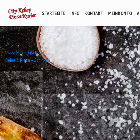
STARTSEITE
INFO
KONTAKT
MEINKONTO
A
Pizza
Beitrags-
Pizza Mexico (scharf)
Deine 3. Pizza – Schinken
Navigation