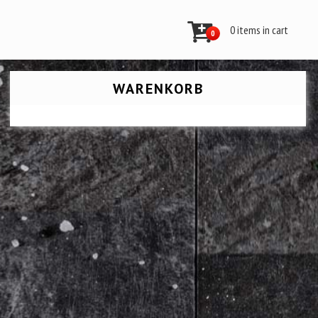
0 items in cart
0
WARENKORB