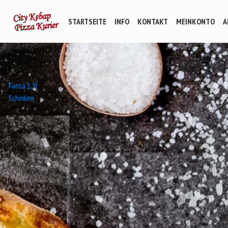
STARTSEITE
INFO
KONTAKT
MEINKONTO
A
Pizza 
Beitrags-
Fanta 1,5l
Schinken
Navigation