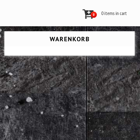
0 items in cart
0
WARENKORB