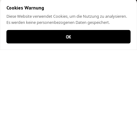
Cookies Warnung
Diese Website verwendet Cookies, um die Nutzung zu analysieren.
Es werden keine personenbezogenen Daten gespeichert.
OK
0 items in cart
0
City Kebap Pizzakurier