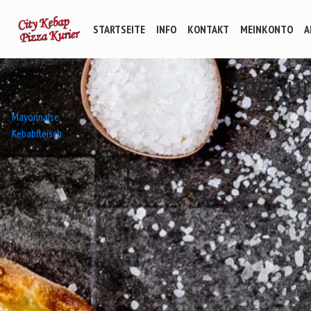
STARTSEITE
INFO
KONTAKT
MEINKONTO
A
Joghu
Beitrags-
Mayonnaise
Kebabfleisch
Navigation