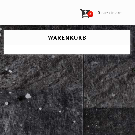
0 items in cart
0
WARENKORB