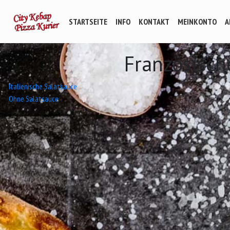
STARTSEITE
INFO
KONTAKT
MEINKONTO
A
Französisch
Beitrags-
Italienische Salatsauce
Ohne Salatsauce
Navigation