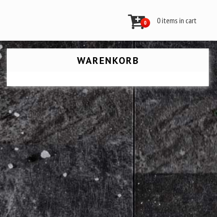
0 items in cart
0
WARENKORB