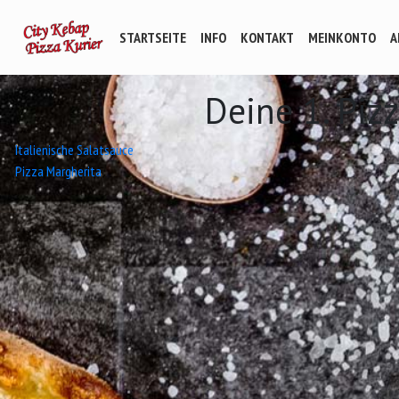
STARTSEITE
INFO
KONTAKT
MEINKONTO
A
Deine 1. Piz
Beitrags-
Italienische Salatsauce
Pizza Margherita
Navigation