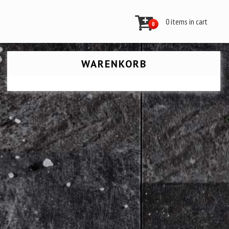
0 items in cart
0
WARENKORB